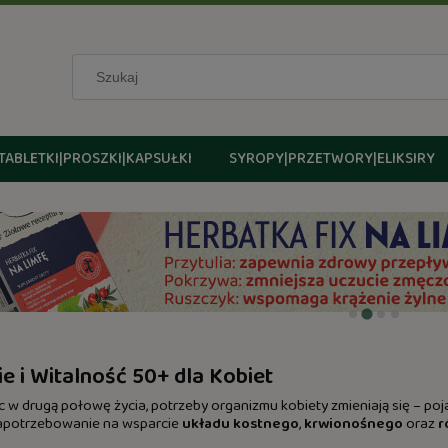
TABLETKI|PROSZKI|KAPSUŁKI
SYROPY|PRZETWORY|ELIKSIRY
e i Witalność 50+ dla Kobiet
 w drugą połowę życia, potrzeby organizmu kobiety zmieniają się – po
apotrzebowanie na wsparcie
układu kostnego
,
krwionośnego
oraz
r