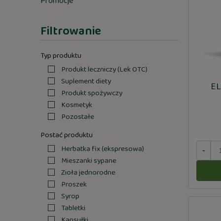
Promocje
Filtrowanie
Typ produktu
Produkt leczniczy (Lek OTC)
Suplement diety
EL
Produkt spożywczy
Kosmetyk
Pozostałe
Postać produktu
Herbatka fix (ekspresowa)
-
Mieszanki sypane
Zioła jednorodne
Proszek
Syrop
Tabletki
Kapsułki