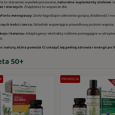
ria to starannie wyselekcjonowane,
naturalne suplementy ziołowe
i
at i starszych
. Znajdziesz tu wsparcie dla:
fortu menopauzy:
Zioła łagodzące uderzenia gorąca, drażliwość i no
nych kości i serca:
Składniki wspierające prawidłowy poziom wapnia,
koju i balansu:
Adaptogeny i ekstrakty roślinne pomagające w utrzyman
ń.
c natury, która pomoże Ci cieszyć się pełnią zdrowia i energii po 5
eta 50+
A
PROMOCJA