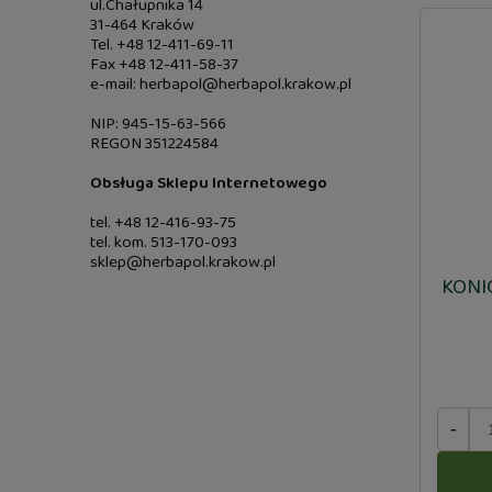
ul.Chałupnika 14
31-464 Kraków
Tel. +48 12-411-69-11
Fax +48 12-411-58-37
e-mail: herbapol@herbapol.krakow.pl
NIP: 945-15-63-566
REGON 351224584
Obsługa Sklepu Internetowego
tel. +48 12-416-93-75
tel. kom. 513-170-093
sklep@herbapol.krakow.pl
KONI
-