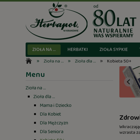
ZIOŁA NA ...
HERBATKI
ZIOŁA SYPKIE
»
»
»
Zioła na ...
Zioła dla ...
Kobieta 50+
Menu
Zioła na ...
Zioła dla ...
Mama i Dziecko
Dla Kobiet
Zdrowi
Dla Mężczyzn
Wkraczając
Dla Seniora
wzrasta z