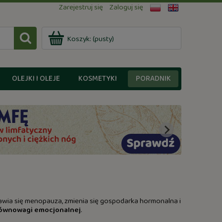
Zarejestruj się
Zaloguj się
Koszyk:
(pusty)
OLEJKI I OLEJE
KOSMETYKI
PORADNIK
jawia się menopauza, zmienia się gospodarka hormonalna i
ównowagi emocjonalnej
.