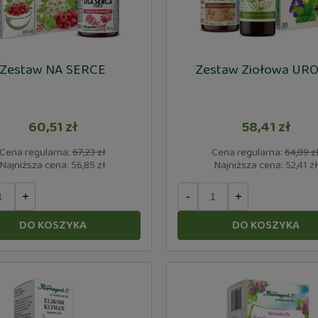
Zestaw NA SERCE
Zestaw Ziołowa UR
60,51 zł
58,41 zł
Cena regularna:
67,23 zł
Cena regularna:
64,89 z
Najniższa cena:
56,85 zł
Najniższa cena:
52,41 zł
+
-
+
DO KOSZYKA
DO KOSZYKA