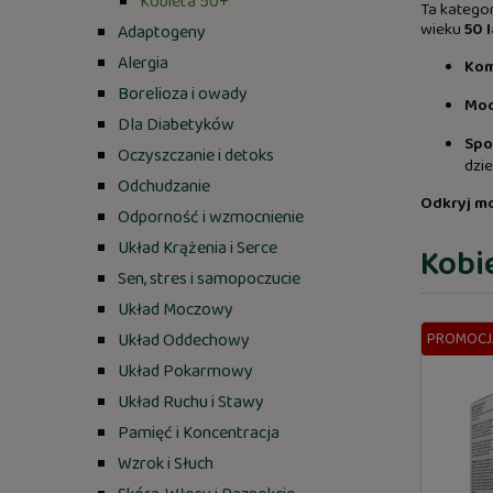
Kobieta 50+
Ta katego
wieku
50 l
Adaptogeny
Alergia
Kom
Borelioza i owady
Moc
Dla Diabetyków
Spo
Oczyszczanie i detoks
dzie
Odchudzanie
Odkryj mo
Odporność i wzmocnienie
Układ Krążenia i Serce
Kobi
Sen, stres i samopoczucie
Układ Moczowy
Układ Oddechowy
PROMOCJ
Układ Pokarmowy
Układ Ruchu i Stawy
Pamięć i Koncentracja
Wzrok i Słuch