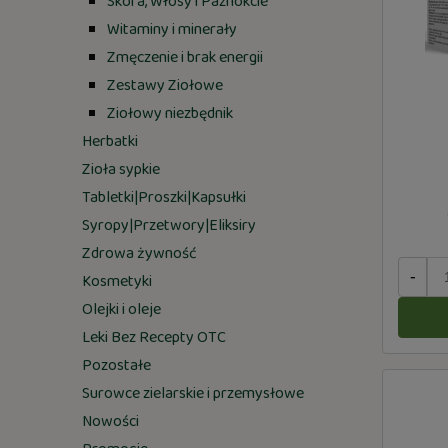
Skóra, Włosy i Paznokcie
Witaminy i minerały
Zmęczenie i brak energii
Zestawy Ziołowe
Ziołowy niezbędnik
Herbatki
Zioła sypkie
Tabletki|Proszki|Kapsułki
Syropy|Przetwory|Eliksiry
Zdrowa żywność
-
Kosmetyki
Olejki i oleje
Leki Bez Recepty OTC
Pozostałe
Surowce zielarskie i przemysłowe
Nowości