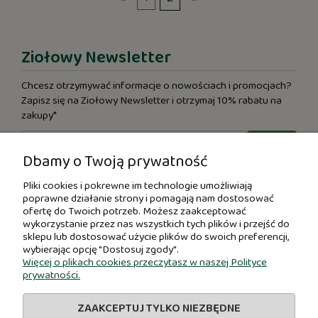
Ziołowy Newsletter
Chcesz otrzymywać informacje o nowościach i promocjach?
Zapisz się na Ziołowy Newsletter i otrzymaj 10% rabatu na
zakupy*
Dbamy o Twoją prywatność
* Kupon rabatowy otrzymasz po potwierdzeniu zapisu. Po
kliknięciu w przycisk "DOŁĄCZ" (symbol koperty) otrzymasz
Pliki cookies i pokrewne im technologie umożliwiają
od nas wiadomość. W celu dokończenia procesu subskrypcji
poprawne działanie strony i pomagają nam dostosować
prosimy o kliknięcie w link znajdujący się w wiadomości.
ofertę do Twoich potrzeb. Możesz zaakceptować
wykorzystanie przez nas wszystkich tych plików i przejść do
sklepu lub dostosować użycie plików do swoich preferencji,
wybierając opcję "Dostosuj zgody".
Pomoc
Więcej o plikach cookies przeczytasz w naszej Polityce
prywatności.
Moje konto
ZAAKCEPTUJ TYLKO NIEZBĘDNE